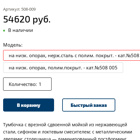
Артикул:
508-009
54620 руб.
В наличии
Модель:
на низк. опорах, нерж.сталь c полим. покрыт. - кат.№508
на низк. опорах, полим.покрыт. - кат.№508 005
Количество:
В корзину
Быстрый заказ
Тумбочка с врезной сдвоенной мойкой из нержавеющей
стали, сифоном и локтевым смесителем; с металлическими
дверями; столешница — ламинированный постформинг.