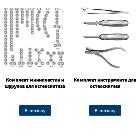
Комплект минипластин и
Комплект инструмента для
шурупов для остеосинтеза
остеосинтеза
В корзину
В корзину